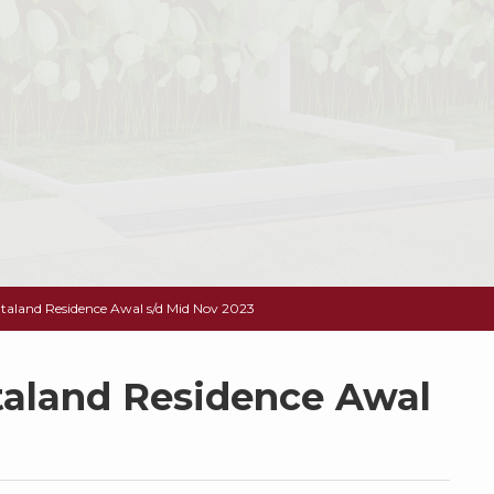
taland Residence Awal s/d Mid Nov 2023
taland Residence Awal