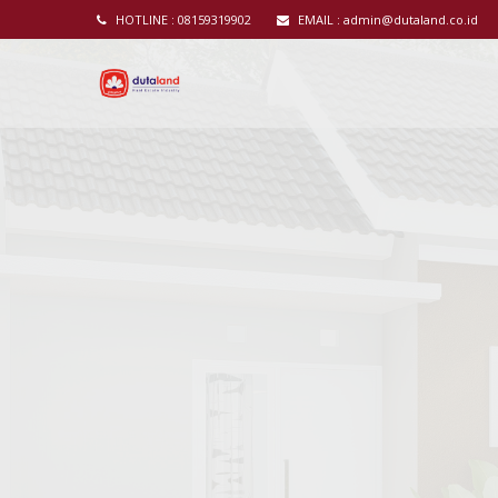
HOTLINE :
08159319902
EMAIL :
admin@dutaland.co.id